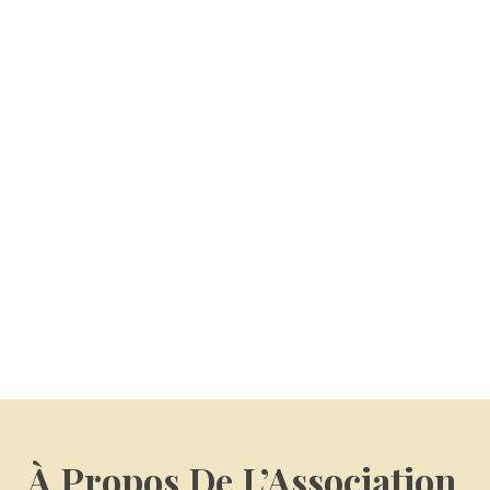
3 OCTOBRE 2016
Belle route à Jasmita
À Propos De L’Association