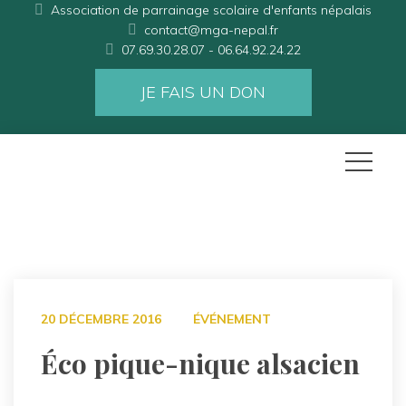
Association de parrainage scolaire d'enfants népalais
contact@mga-nepal.fr
07.69.30.28.07 - 06.64.92.24.22
JE FAIS UN DON
20 DÉCEMBRE 2016
ÉVÉNEMENT
Éco pique-nique alsacien