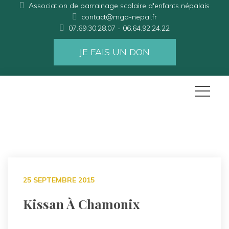
Association de parrainage scolaire d'enfants népalais
contact@mga-nepal.fr
07.69.30.28.07 - 06.64.92.24.22
JE FAIS UN DON
25 SEPTEMBRE 2015
Kissan À Chamonix