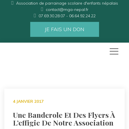
Association de parrainage scolaire d'enfants népalais
contact@mga-nepal.fr
07.69.30.28.07 - 06.64.92.24.22
JE FAIS UN DON
4 JANVIER 2017
Une Banderole Et Des Flyers À
L’effigie De Notre Association